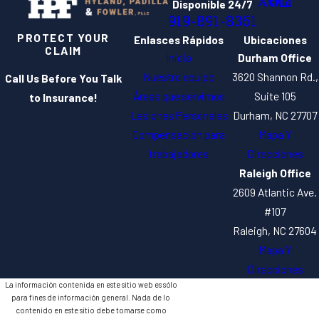
Disponible 24/7
919-891-8361
PROTECT YOUR
Enlasces Rápidos
Ubicaciones
CLAIM
Inicio
Durham Office
Nuestro equipo
3620 Shannon Rd.,
Call Us Before You Talk
Áreas que servimos
Suite 105
to Insurance!
Lesiones Personales
Durham, NC 27707
Compensación para
Mapa Y
trabajadores
Direcciones
Raleigh Office
2609 Atlantic Ave.
#107
Raleigh, NC 27604
Mapa Y
Direcciones
La información contenida en este sitio web es sólo
para fines de información general. Nada de lo
contenido en este sitio debe tomarse como