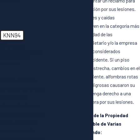
resultado, puede presentar un reclamo para
buscar una compensación por sus lesiones.
Los casos de resbalones y caídas
generalmente se incluyen en la categoría más
amplia de responsabilidad de las
KNN94
instalaciones, y el propietario y/o la empresa
🛡️ Por favor,
de gestión pueden ser considerados
introduzca el código
de verificación
responsables de su accidente. Si un piso
anteriore:
mojado, una escalera estrecha, cambios en el
piso, iluminación deficiente, alfombras rotas
Al enviar, acepta ser
u otras condiciones peligrosas causaron su
contactado acerca de su
caída, es posible que tenga derecho a una
solicitud y otra
compensación financiera por sus lesiones.
información utilizando
tecnología automatizada.
El Dueño O Poseedor de la Propiedad
La frecuencia de los
Puede Ser Responsable de Varias
mensajes varía. Se
Situaciones, Incluyendo:
pueden aplicar tarifas de