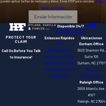
pueden aplicar tarifas de mensajes y datos. Envía STOP para cancelar.
Política
de uso aceptable
Enviar Información
Disponible 24/7
919-891-8361
PROTECT YOUR
Enlasces Rápidos
Ubicaciones
CLAIM
Inicio
Durham Office
Nuestro equipo
3620 Shannon Rd.,
Call Us Before You Talk
Áreas que servimos
Suite 105
to Insurance!
Lesiones Personales
Durham, NC 27707
Compensación para
Mapa Y
trabajadores
Direcciones
Raleigh Office
2609 Atlantic Ave.
#107
Raleigh, NC 27604