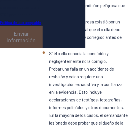
Si él o ella creó la condición peligrosa que
mensajes y datos. Envía
causó el accidente.
STOP para cancelar.
Si la condición peligrosa existió por un
Política de uso aceptable
período de tiempo tal que él o ella debe
Enviar
haber descubierto y corregido antes del
Información
accidente.
Si él o ella conocía la condición y
negligentemente no la corrigió.
Probar una falla en un accidente de
resbalón y caída requiere una
investigación exhaustiva y la confianza
en la evidencia. Esto incluye
declaraciones de testigos, fotografías,
informes policiales y otros documentos.
En la mayoría de los casos, el demandante
lesionado debe probar que el dueño de la