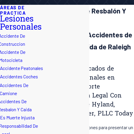
ÁREAS DE
Accidentes De Resbalón Y
PRACTICA
Lesiones
Caída
Personales
Abogados de Accidentes de
Accidente De
Construccion
Resbalón y Caída de Raleigh
Accidente De
+ Durham
Motocicleta
Abogados Dedicados de
Accidente Peatonales
Lesiones Personales en
Accidentes Coches
Accidentes De
Carolina Del Norte
Camione
Obtenga Ayuda Legal Con
ccidentes De
Experiencia de Hyland,
esbalon Y Caida
Padilla & Fowler, PLLC Today
Es Muerte Injusta
Responsabilidad De
El estatuto de limitaciones para presentar un
Local